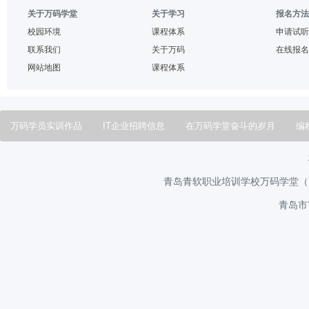
关于万码学堂
关于学习
报名方法
校园环境
课程体系
申请试听
联系我们
关于万码
在线报名
网站地图
课程体系
万码学员实训作品
IT企业招聘信息
在万码学堂奋斗的岁月
编
万码学员风采
万码学堂技术专家
青岛青软职业培训学校万码学堂（办学
青岛市市