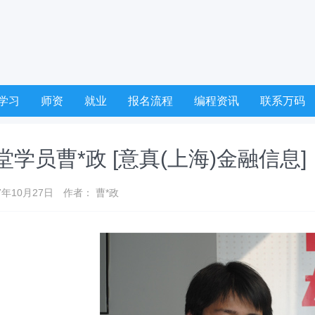
学习
师资
就业
报名流程
编程资讯
联系万码
学员曹*政 [意真(上海)金融信息]
年10月27日
作者： 曹*政