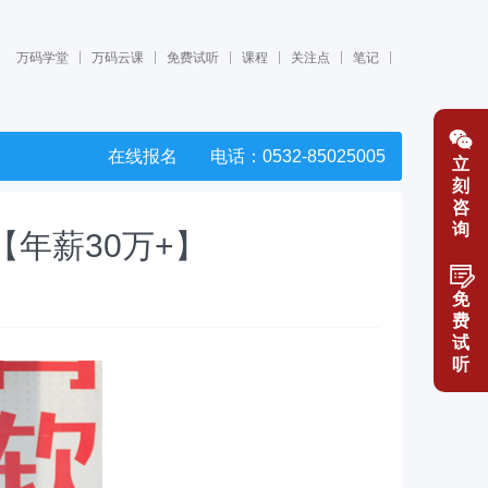
万码学堂
万码云课
免费试听
课程
关注点
笔记
在线报名
电话：0532-85025005
立
刻
咨
询
【年薪30万+】
免
费
试
听