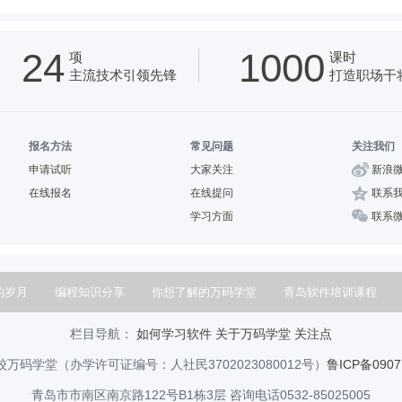
24
1000
项
课时
主流技术引领先锋
打造职场干
报名方法
常见问题
关注我们
申请试听
大家关注
新浪
在线报名
在线提问
联系
学习方面
联系
的岁月
编程知识分享
你想了解的万码学堂
青岛软件培训课程
栏目导航：
如何学习软件
关于万码学堂
关注点
万码学堂（办学许可证编号：人社民3702023080012号）
鲁ICP备0907
青岛市市南区南京路122号B1栋3层 咨询电话0532-85025005