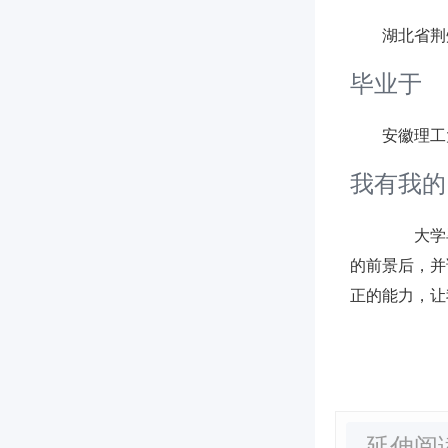
湖北省荆
毕业于
安徽理工
我有我的
大学
的前景后，并
正的能力，让
延伸阅