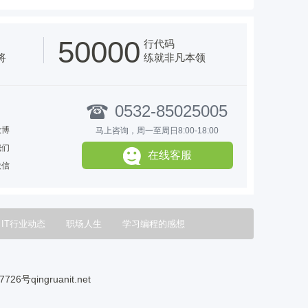
50000
行代码
将
练就非凡本领
0532-85025005
微博
马上咨询，周一至周日8:00-18:00
我们
在线客服
微信
IT行业动态
职场人生
学习编程的感想
7726号
qingruanit.net