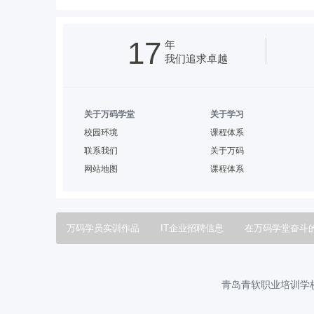
17
年
我们追求卓越
关于万码学堂
关于学习
校园环境
课程体系
联系我们
关于万码
网站地图
课程体系
万码学员实训作品
IT企业招聘信息
在万码学堂奋斗
万码学员风采
万码学堂技术专家
青岛青软职业培训学校